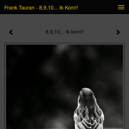
Frank Tauran - 8,9,10... Ik Kom!!
Tog
navi
8,9,10... Ik kom!!