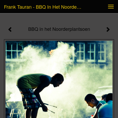
Frank Tauran - BBQ In Het Noorderplantsoen
Tog
navi
BBQ in het Noorderplantsoen