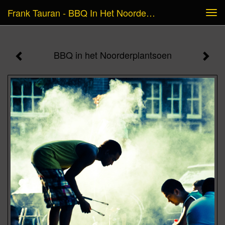
Frank Tauran - BBQ In Het Noorderplantsoen
Tog
navi
BBQ in het Noorderplantsoen