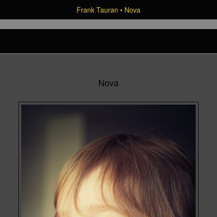
Frank Tauran
Nova
Nova